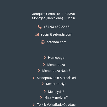
Joaquim Costa, 18 -1 -08390
Montgat (Barcelona) – Spain
+34 93 469 22 66
social@setonda.com
setonda.com
Homepage
Menopauza
Menopauza Nədir?
Menopauzanın Mərhələləri
Menstruasiya
Menolytin
®
Niyə Menolytin?
Tərkib Və İstifadə Qaydası