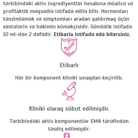
tərkibindəki aktiv inqrediyentlər hesabına müalicə və
profilaktik məqsədlə istifadə edilə bilir. Hormonları
tənzimləmək və simptomları aradan qaldırmaq üçün
xəstələrin və həkimin köməkçisidir. Gündəlik istifadə
10 ml-dən 2 dəfədir.
Etibarla istifadə edə bilərsiniz.
Etibarlı
Hər bir komponent kliniki sınaqdan keçirilib.
Kliniki olaraq sübut edilmişdir.
Tərkibindəki aktiv komponentlər EMA tərəfindən
təsdiq edilmişdir.