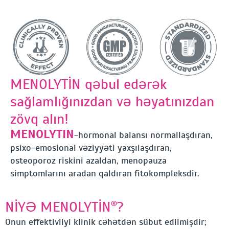
MENOLYTİN qəbul edərək
sağlamlığınızdan və həyatınızdan
zövq alın!
MENOLYTIN
-hormonal balansı normallaşdıran,
psixo-emosional vəziyyəti yaxşılaşdıran,
osteoporoz riskini azaldan, menopauza
simptomlarını aradan qaldıran fitokompleksdir.
NİYƏ MENOLYTİN
?
®
Onun effektivliyi klinik cəhətdən sübut edilmişdir;